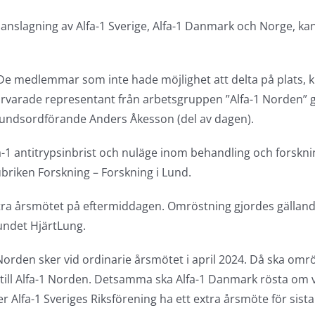
anslagning av Alfa-1 Sverige, Alfa-1 Danmark och Norge, kan
 medlemmar som inte hade möjlighet att delta på plats, kun
varade representant från arbetsgruppen ”Alfa-1 Norden” 
bundsordförande Anders Åkesson (del av dagen).
a-1 antitrypsinbrist och nuläge inom behandling och forskn
briken Forskning – Forskning i Lund.
a årsmötet på eftermiddagen. Omröstning gjordes gällande J
bundet HjärtLung.
Norden sker vid ordinarie årsmötet i april 2024. Då ska omrö
ill Alfa-1 Norden. Detsamma ska Alfa-1 Danmark rösta om v
r Alfa-1 Sveriges Riksförening ha ett extra årsmöte för sis