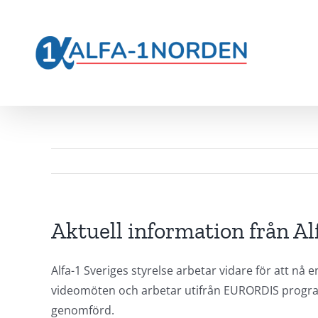
Fortsätt
till
innehållet
Aktuell information från Alf
Alfa-1 Sveriges styrelse arbetar vidare för att n
videomöten och arbetar utifrån EURORDIS program f
genomförd.