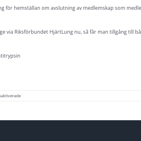
ng för hemställan om avslutning av medlemskap som medlems
ge via Riksförbundet HjärtLung nu, så får man tillgång till 
ntitrypsin
för
aktiverade
Aktuell
information
från
Alfa-
1
Sverige