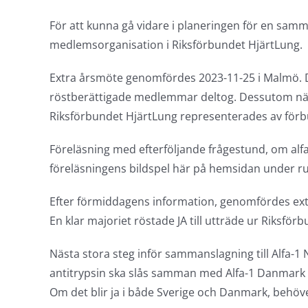
För att kunna gå vidare i planeringen för en samm
medlemsorganisation i Riksförbundet HjärtLung.
Extra årsmöte genomfördes 2023-11-25 i Malmö. De
röstberättigade medlemmar deltog. Dessutom när
Riksförbundet HjärtLung representerades av för
Föreläsning med efterföljande frågestund, om alf
föreläsningens bildspel här på hemsidan under ru
Efter förmiddagens information, genomfördes extr
En klar majoriet röstade JA till utträde ur Riksför
Nästa stora steg inför sammanslagning till Alfa-1 
antitrypsin ska slås samman med Alfa-1 Danmark t
Om det blir ja i både Sverige och Danmark, behöve