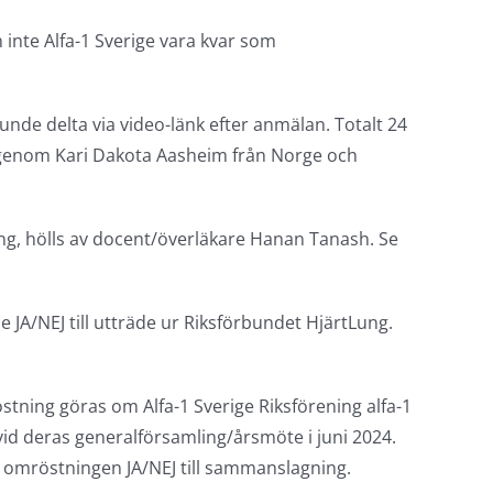
 inte Alfa-1 Sverige vara kvar som
de delta via video-länk efter anmälan. Totalt 24
genom Kari Dakota Aasheim från Norge och
ing, hölls av docent/överläkare Hanan Tanash. Se
A/NEJ till utträde ur Riksförbundet HjärtLung.
stning göras om Alfa-1 Sverige Riksförening alfa-1
id deras generalförsamling/årsmöte i juni 2024.
ta omröstningen JA/NEJ till sammanslagning.