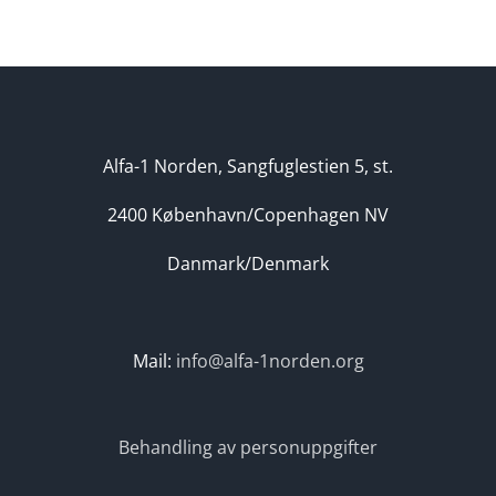
Sverige/Norden
fått
hoppfull
information
Alfa-1 Norden, Sangfuglestien 5, st.
2400 København/Copenhagen NV
Danmark/Denmark
Mail:
info@alfa-1norden.org
Behandling av personuppgifter