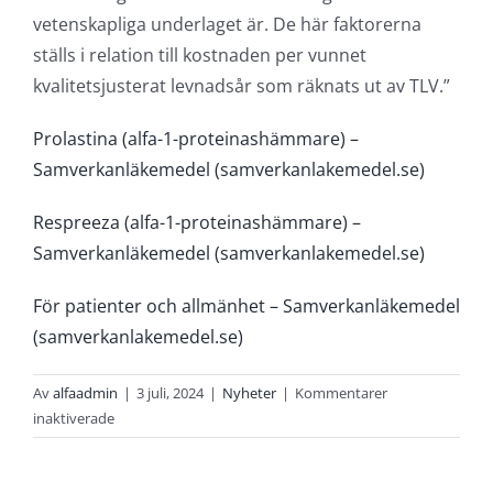
vetenskapliga underlaget är. De här faktorerna
ställs i relation till kostnaden per vunnet
kvalitetsjusterat levnadsår som räknats ut av TLV.”
Prolastina (alfa-1-proteinashämmare) –
Samverkanläkemedel (samverkanlakemedel.se)
Respreeza (alfa-1-proteinashämmare) –
Samverkanläkemedel (samverkanlakemedel.se)
För patienter och allmänhet – Samverkanläkemedel
(samverkanlakemedel.se)
Av
alfaadmin
|
3 juli, 2024
|
Nyheter
|
Kommentarer
för
inaktiverade
Alfa-
1